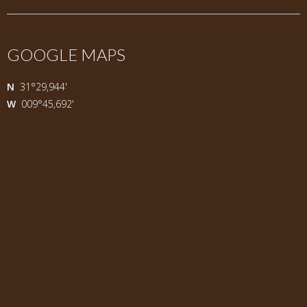
GOOGLE MAPS
N
31°29,944'
W
009°45,692'