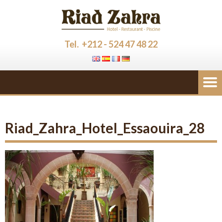
Tel. +212 - 524 47 48 22
Riad_Zahra_Hotel_Essaouira_28