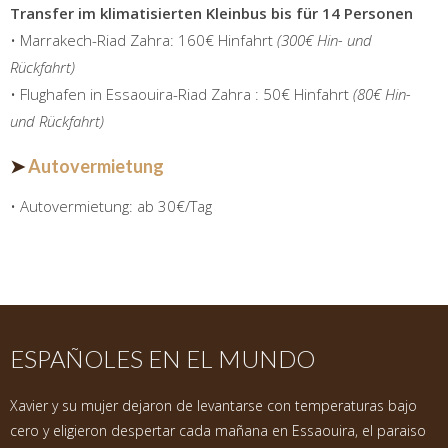
Transfer im klimatisierten Kleinbus bis für 14 Personen
• Marrakech-Riad Zahra: 160€ Hinfahrt
(300€ Hin- und
Rückfahrt)
• Flughafen in Essaouira-Riad Zahra : 50€ Hinfahrt
(80€ Hin-
und Rückfahrt)
➤
Autovermietung
• Autovermietung: ab 30€/Tag
ESPAÑOLES EN EL MUNDO
Xavier y su mujer dejaron de levantarse con temperaturas bajo
cero y eligieron despertar cada mañana en Essaouira, el paraiso