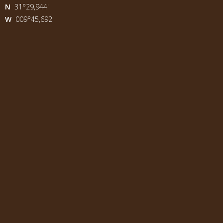
N
31°29,944'
W
009°45,692'